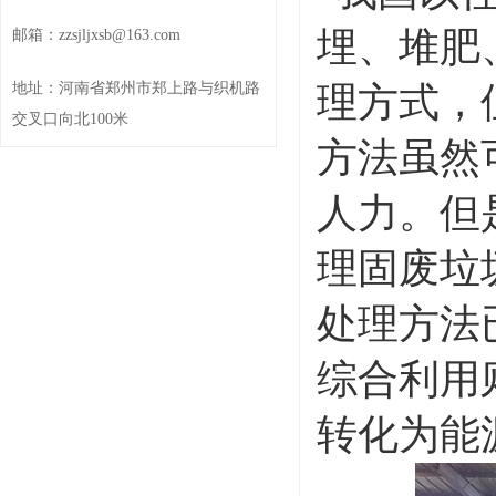
埋、堆肥
邮箱：zzsjljxsb@163.com
地址：河南省郑州市郑上路与织机路
理方式，
交叉口向北100米
方法虽然
人力。但
理固废垃
处理方法
综合利用
转化为能