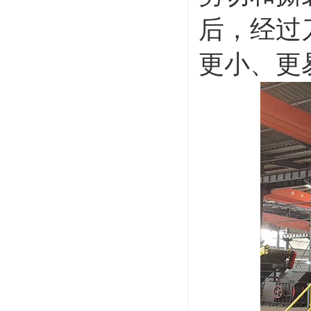
后，经过
更小、更