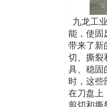
九龙工业
能，使固
带来了新
切、撕裂
具、稳固
时，这些
在刀盘上
剪切和撕