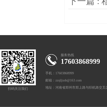
下一篇 
服务热线
17603868999
手机：17603868999
邮箱：zzsjljxsb@163.com
地址：河南省郑州市郑上路与织机路交叉口
扫码关注我们