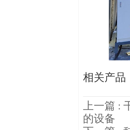
相关产品
上一篇 
的设备