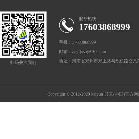
服务热线
17603868999
手机：17603868999
邮箱：zzsjljxsb@163.com
地址：河南省郑州市郑上路与织机路交叉口
扫码关注我们
Copyright © 2012-2020 kaiyun·开云(中国)官方