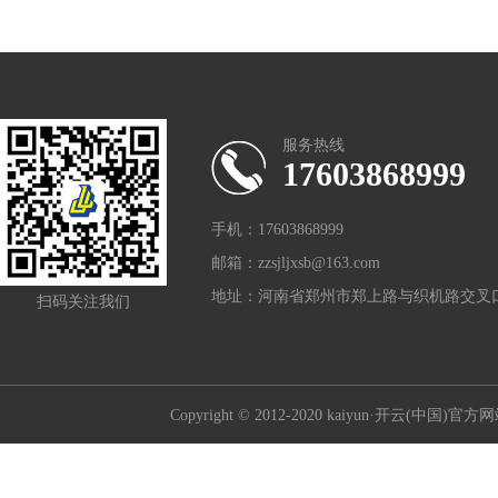
服务热线
17603868999
手机：17603868999
邮箱：zzsjljxsb@163.com
地址：河南省郑州市郑上路与织机路交叉口
扫码关注我们
Copyright © 2012-2020 kaiyun·开云(中国)官方