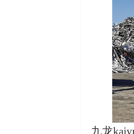
九龙kaiy