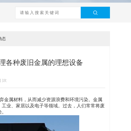
动态
om 是处理各种废旧金属的理想设备
[
]次
弃金属材料，从而减少资源浪费和环境污染。金属
、工业、家居以及电子等领域。过去，人们常常将废
染。