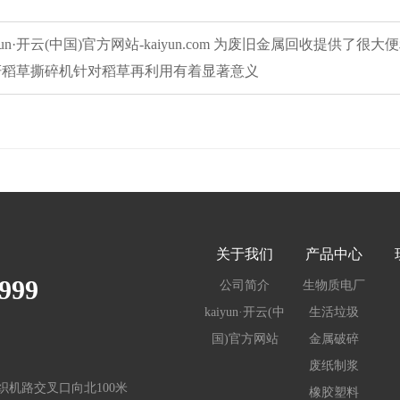
aiyun·开云(中国)官方网站-kaiyun.com 为废旧金属回收提供了很大
秸秆稻草撕碎机针对稻草再利用有着显著意义
关于我们
产品中心
999
公司简介
生物质电厂
kaiyun·开云(中
生活垃圾
国)官方网站
金属破碎
废纸制浆
机路交叉口向北100米
橡胶塑料