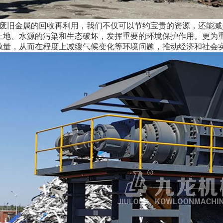
废旧金属的回收再利用，我们不仅可以节约宝贵的资源，还能减
土地、水源的污染和生态破坏，发挥重要的环境保护作用。更为
放量，从而在程度上减缓气候变化等环境问题，推动经济和社会