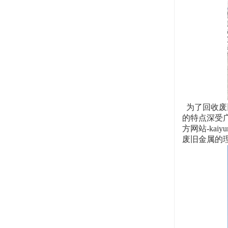
为了回收废旧
的特点深受广
方网站-ka
废旧金属的