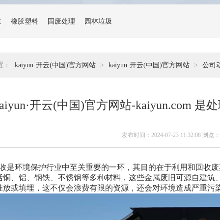
浆
橡胶塑料
固废处理
园林垃圾
置：
kaiyun·开云(中国)官方网站
>
kaiyun·开云(中国)官方网站
>
公司
kaiyun·开云(中国)官方网站-kaiyun.c
发布时间：2024-07-23 11:32:08 浏览：
收是环境保护行业中至关重要的一环，其目的在于利用和回收废
括铜、铝、钢铁、不锈钢等多种材料，这些金属废旧可源自建筑
堆放或填埋，这不仅会浪费有限的资源，还会对环境造成严重污