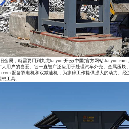
金属，就需要用到九龙kaiyun·开云(中国)官方网站-kaiyun
大用户的喜爱。它一直被广泛应用于处理汽车外壳、金属压块、薄铁
iyun.com 配备双电机和双减速机，为撕碎工作提供强大的动力
理想工具。