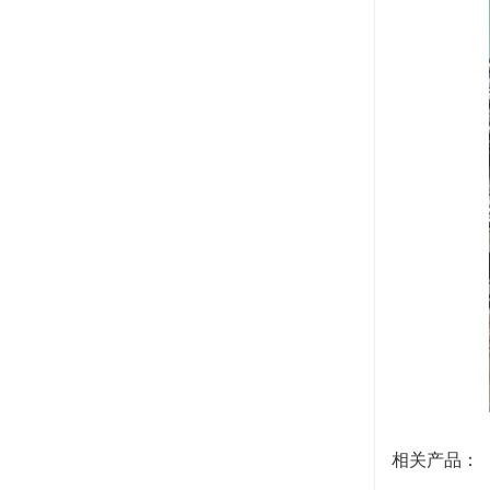
相关产品：