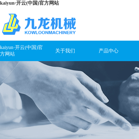
kaiyun·开云(中国)官方网站
kaiyun·开云(中国)官
关于我们
产品中心
方网站