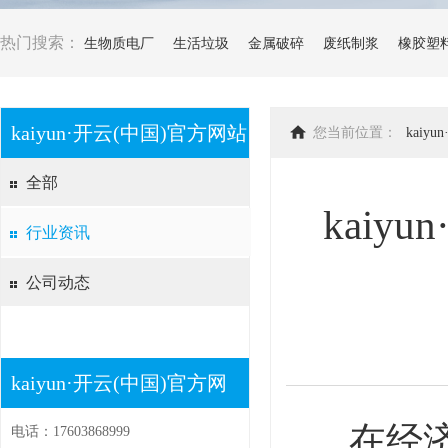
热门搜索：
生物质电厂
生活垃圾
金属破碎
废纸制浆
橡胶塑
kaiyun·开云(中国)官方网站
您当前位置：
kaiy
全部
kaiy
行业资讯
公司动态
kaiyun·开云(中国)官方网
在经济的
站-kaiyun.com
电话：17603868999